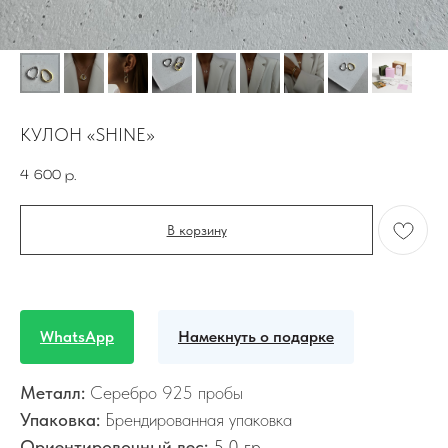
КУЛОН «SHINE»
4 600
р.
В корзину
WhatsApp
Намекнуть о подарке
Металл:
Серебро 925 пробы
Упаковка:
Брендированная упаковка
Ориентировочный вес:
5,0 гр.