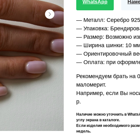
WhatsApp
Наме
— Металл:
Серебро 92
— Упаковка:
Брендиров
— Размер:
Возможно изг
— Ширина шинки:
10 мм
— Ориентировочный ве
— Оплата:
при оформле
Рекомендуем брать на 0
маломерит.
Например, если Вы носи
р.
Наличие можно уточнить в Whats
углу экрана в каталоге.
Если изделия необходимого размер
недель.