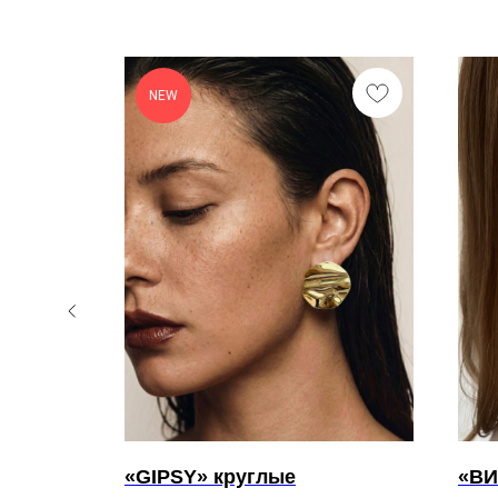
NEW
«GIPSY» круглые
«В