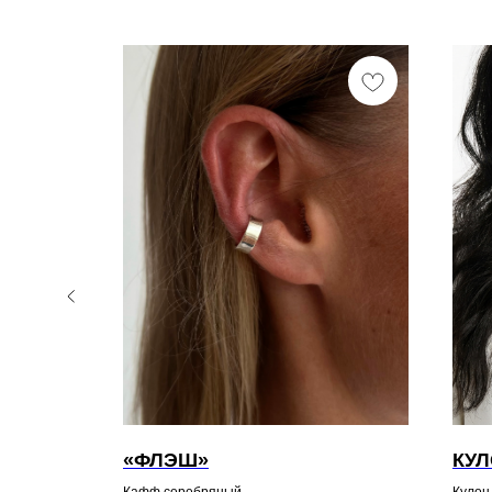
«ФЛЭШ»
КУЛ
Кафф серебряный
Кулон