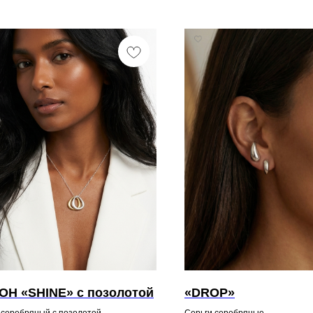
ОН «SHINE» с позолотой
«DROP»
 серебряный с позолотой
Серьги серебряные