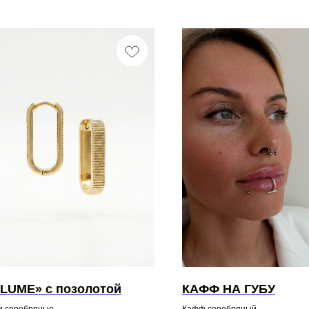
LUME» с позолотой
КАФФ НА ГУБУ
и серебряные
Кафф серебряный