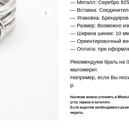
— Металл:
Серебро 92
— Вставка:
Соединитель
— Упаковка:
Брендиров
— Размер:
Возможно из
— Ширина шинки:
10 мм
— Ориентировочный ве
— Оплата:
при оформле
Рекомендуем брать на 0
маломерит.
Например, если Вы носи
р.
Наличие можно уточнить в Whats
углу экрана в каталоге.
Если изделия необходимого размер
недель.