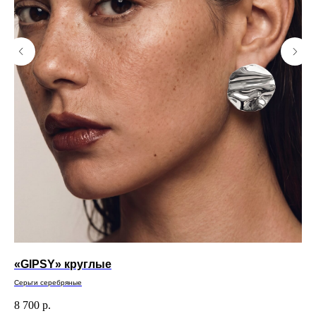
«GIPSY» круглые
«Y
Серьги серебряные
Пус
8 700
р.
2 