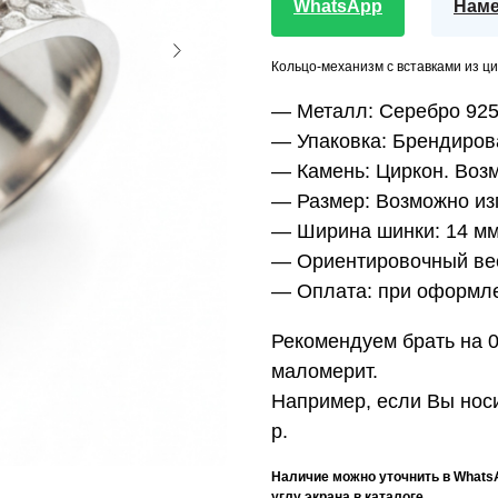
WhatsApp
Наме
Кольцо-механизм с вставками из ци
— Металл:
Серебро 92
— Упаковка:
Брендиров
— Камень:
Циркон. Возм
— Размер:
Возможно изг
— Ширина шинки:
14 мм
— Ориентировочный ве
— Оплата:
при оформле
Рекомендуем брать на 0
маломерит.
Например, если Вы носи
р.
Наличие можно уточнить в Whats
углу экрана в каталоге.