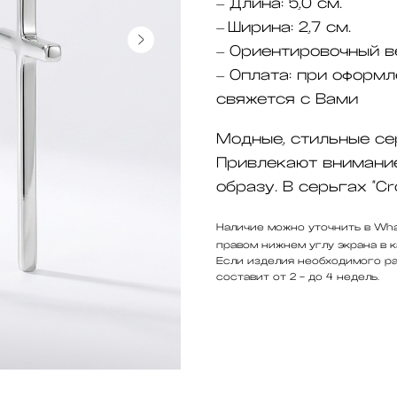
Длина:
5,0 см.
—
Ширина:
2,7 см.
—
Ориентировочный в
—
Оплата:
при оформл
—
свяжется с Вами
Модные, стильные се
Привлекают внимание
образу. В серьгах "C
Наличие можно уточнить в Wha
правом нижнем углу экрана в к
Если изделия необходимого ра
составит от 2 - до 4 недель.