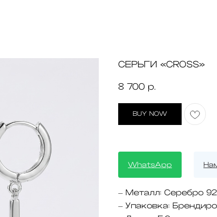
СЕРЬГИ «CROSS»
8 700
р.
BUY NOW
WhatsApp
На
Металл:
Серебро 92
—
Упаковка:
Брендиро
—