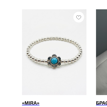
«MIRA»
БРА