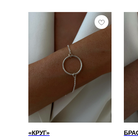
«КРУГ»
БРА