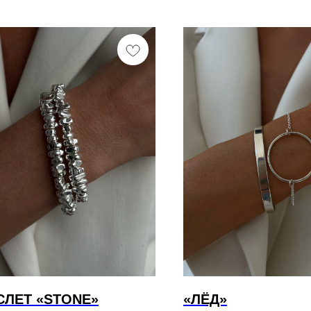
СЛЕТ «STONE»
«ЛЁД»