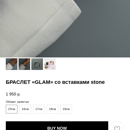
БРАСЛЕТ «GLAM» со вставками stone
1 950
р.
Обхват запястья
15см
16см
17см
18см
19см
BUY NOW