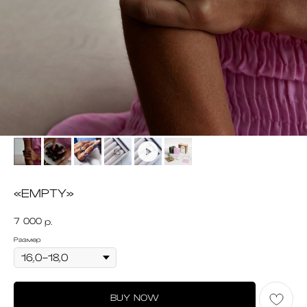
«EMPTY»
7 000
р.
Размер
BUY NOW