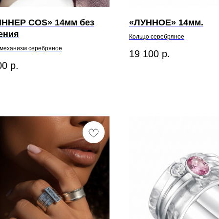
ННЕР COS» 14мм без
«ЛУННОЕ» 14мм.
ения
Кольцо серебряное
-механизм серебряное
19 100
р.
00
р.