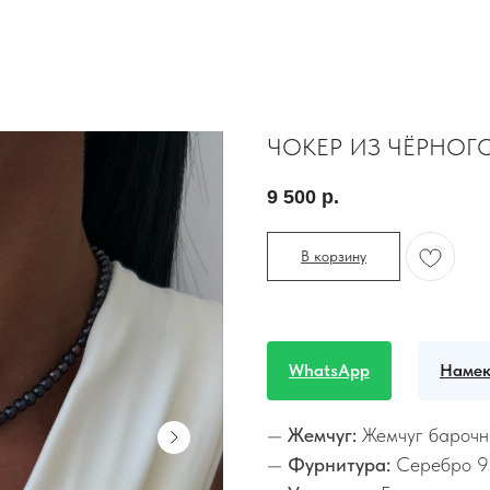
ЧОКЕР ИЗ ЧЁРНОГ
9 500
р.
В корзину
WhatsApp
Намек
—
Жемчуг:
Жемчуг барочн
—
Фурнитура:
Серебро 9