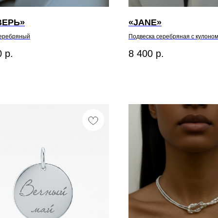
ВЕРЬ»
«JANE»
серебряный
Подвеска серебряная с кулоно
0
р.
8 400
р.