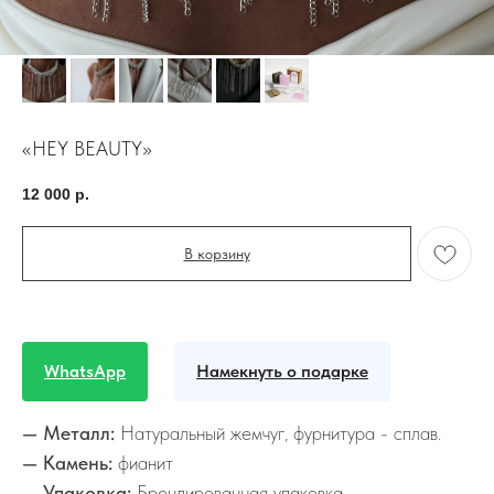
«HEY BEAUTY»
12 000
р.
В корзину
WhatsApp
Намекнуть о подарке
— Металл:
Натуральный жемчуг, фурнитура - сплав.
— Камень:
фианит
— Упаковка:
Брендированная упаковка