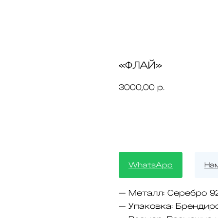
«ФЛАЙ»
3000,00
р.
BUY NOW
WhatsApp
На
— Металл:
Серебро 9
— Упаковка:
Брендир