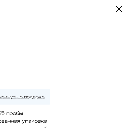
мекнуть о подарке
25 пробы
ованная упаковка