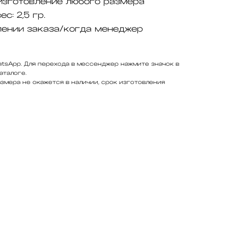
изготовление любого размера
вес:
2,5 гр.
ении заказа/когда менеджер
tsApp. Для перехода в мессенджер нажмите значок в
аталоге.
змера не окажется в наличии, срок изготовления