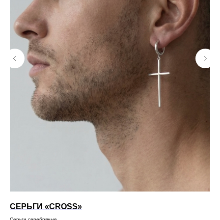
СЕРЬГИ «CROSS»
«
Серьги серебряные
Пус