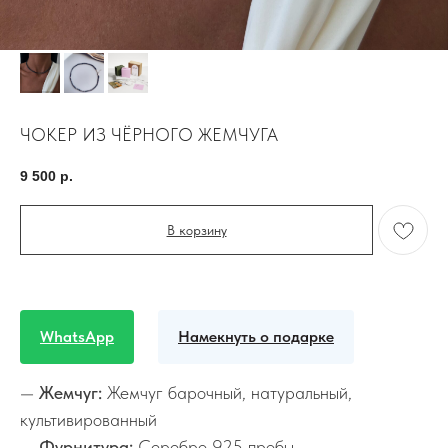
ЧОКЕР ИЗ ЧЁРНОГО ЖЕМЧУГА
9 500
р.
В корзину
WhatsApp
Намекнуть о подарке
—
Жемчуг:
Жемчуг барочный, натуральный,
культивированный
—
Фурнитура:
Серебро 925 пробы