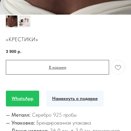
«КРЕСТИКИ»
3 900
р.
В корзину
WhatsApp
Намекнуть о подарке
— Металл:
Серебро 925 пробы
— Упаковка:
Брендированная упаковка
— Длина изделия:
36,0 см. + 3,0 см. возможность