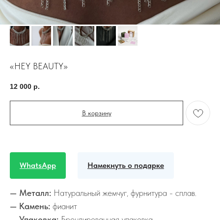
«HEY BEAUTY»
12 000
р.
В корзину
WhatsApp
Намекнуть о подарке
— Металл:
Натуральный жемчуг, фурнитура - сплав.
— Камень:
фианит
— Упаковка:
Брендированная упаковка