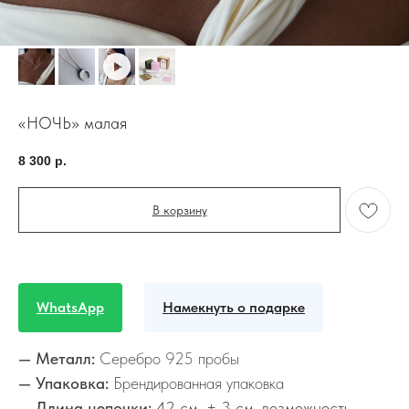
«НОЧЬ» малая
8 300
р.
В корзину
WhatsApp
Намекнуть о подарке
— Металл:
Серебро 925 пробы
— Упаковка:
Брендированная упаковка
— Длина цепочки:
42 см. + 3 см. возможность