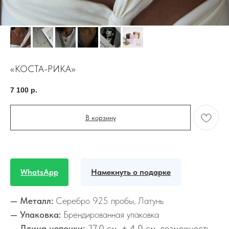
«КОСТА-РИКА»
7 100
р.
В корзину
WhatsApp
Намекнуть о подарке
— Металл:
Серебро 925 пробы, Латунь
— Упаковка:
Брендированная упаковка
— Длина цепочки:
37,0 см.
+ 4,0 см. возможность