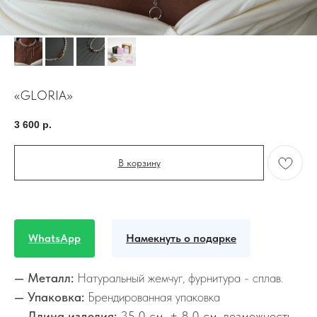
«GLORIA»
3 600
р.
В корзину
WhatsApp
Намекнуть о подарке
— Металл:
Натуральный жемчуг, фурнитура - сплав.
— Упаковка:
Брендированная упаковка
— Длина изделия:
35,0 см. + 8,0 см. возможность