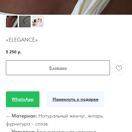
«ELEGANCE»
5 250
р.
В корзину
WhatsApp
Намекнуть о подарке
—
Материал:
Натуральный жемчуг, янтарь,
фурнитура - сплав.
—
Упаковка:
Брендированная упаковка