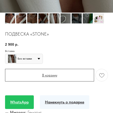
ПОДВЕСКА «STONE»
2 900
р.
Вставка
Без вставки
В корзину
WhatsApp
Намекнуть о подарке
— Металл:
Гематит