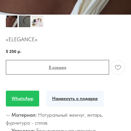
«ELEGANCE»
5 250
р.
В корзину
WhatsApp
Намекнуть о подарке
—
Материал:
Натуральный жемчуг, янтарь,
фурнитура - сплав.
—
Упаковка:
Брендированная упаковка