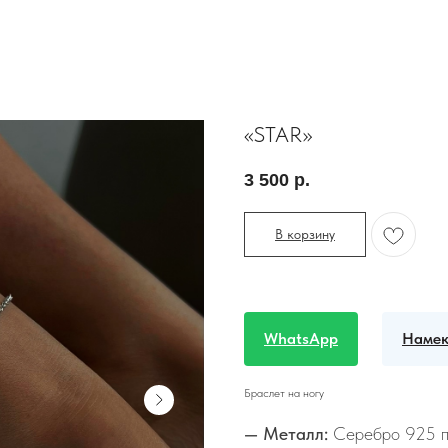
«STAR»
3 500
р.
В корзину
WhatsApp
Намек
Браслет на ногу
— Металл:
Серебро 925 