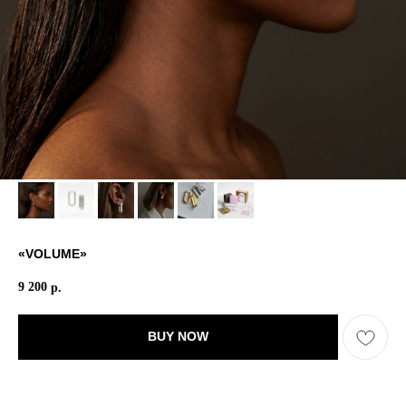
«VOLUME»
9 200
р.
BUY NOW