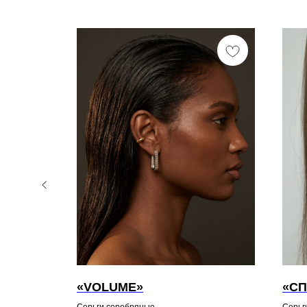
«VOLUME»
«СП
Серьги серебряные
Серьг