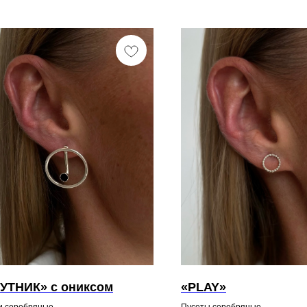
УТНИК» с ониксом
«PLAY»
и серебряные
Пусеты серебряные