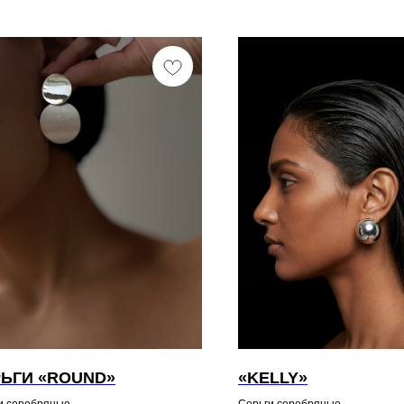
ЬГИ «ROUND»
«KELLY»
и серебряные
Серьги серебряные