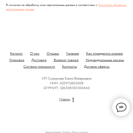
Я согласен на обработку моих персональных данных в соответствии с
Политикой обработки
персональных данных
Каталог
О нас
Отзывы
Галерея
Как определить размер
Упаковка
Доставка
Возврат товара
Индивидуальные заказы
Система лояльности
Контакты
Договор оферты
ИП Супрунова Елена Валерьевна
ИНН: 502915805008
ОГРНИП: 326508100300460
Наверх
Задизайнено
Алёна Максименко